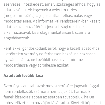
szervezési intézkedést, amely szükséges ahhoz, hogy az
adatok védettek legyenek a véletlen törlés
(megsemmisülés), a jogosulatlan felhasználás vagy
módosítás ellen. Az informatikai rendszereinkben kezelt
adatokhoz a hozzáférést jogosultsági rendszer
alkalmazásával, kizárólag munkatársaink számára
engedélyezzük.
Fentiekkel gondoskodunk arról, hogy a kezelt adatokhoz
illetéktelen személy ne férhessen hozzá, ne hozhassa
nyilvánosságra, ne továbbíthassa, valamint ne
módosíthassa vagy törölhesse azokat.
Az adatok továbbítása
Személyes adatait azok megismerésére jogosultsággal
nem rendelkezők számára nem adjuk át, harmadik
félnek kizárólag abban az esetben továbbítjuk, ha Ön
ehhez előzetesen hozzájárulását adta. Kivételt képezhet