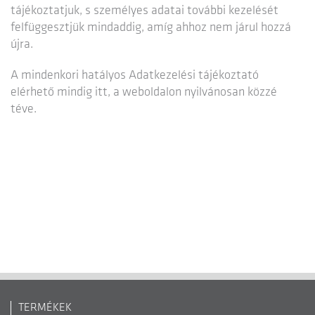
tájékoztatjuk, s személyes adatai további kezelését
felfüggesztjük mindaddig, amíg ahhoz nem járul hozzá
újra.
A mindenkori hatályos Adatkezelési tájékoztató
elérhető mindig itt, a weboldalon nyilvánosan közzé
téve.
TERMÉKEK