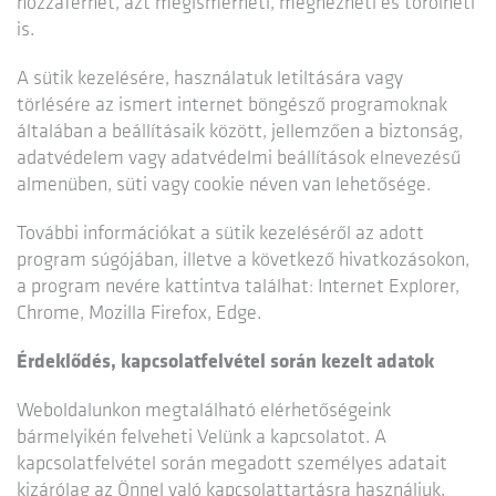
hozzáférhet, azt megismerheti, megnézheti és törölheti
is.
A sütik kezelésére, használatuk letiltására vagy
törlésére az ismert internet böngésző programoknak
általában a beállításaik között, jellemzően a biztonság,
adatvédelem vagy adatvédelmi beállítások elnevezésű
almenüben, süti vagy cookie néven van lehetősége.
További információkat a sütik kezeléséről az adott
program súgójában, illetve a következő hivatkozásokon,
a program nevére kattintva találhat: Internet Explorer,
Chrome, Mozilla Firefox, Edge.
Érdeklődés, kapcsolatfelvétel során kezelt adatok
Weboldalunkon megtalálható elérhetőségeink
bármelyikén felveheti Velünk a kapcsolatot. A
kapcsolatfelvétel során megadott személyes adatait
kizárólag az Önnel való kapcsolattartásra használjuk,