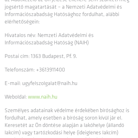
jogsértő magatartását – a Nemzeti Adatvédelmi és
Információszabadság Hatósághoz fordulhat, alábbi
elérhetőségein:
Hivatalos név: Nemzeti Adatvédelmi és
Információszabadság Hatóság (NAIH)
Postai cím: 1363 Budapest, Pf. 9.
Telefonszám: +3613911400
E-mail: ugyfelszolgalat@naih.hu
Weboldal:
www.naih.hu
Személyes adatainak védelme érdekében bírósághoz is
fordulhat, amely esetben a bíróság soron kívül jár el.
Keresetét az Ön döntése alapján a lakóhelye (állandó
lakcím) vagy tartózkodási helye (ideiglenes lakcím)