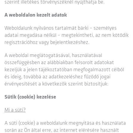
szerint illetékes törvényszéknél nyújthatja be.
A weboldalon kezelt adatok
Weboldalunk nyilvános tartalmát bárki – személyes
adatai megadása nélkül – megtekintheti, az nem kötődik
regisztrációhoz vagy bejelentkezéshez.
A weboldal meglátogatásával, használatával
összefüggésben az alábbiakban felsorolt adatokat
kezeljük a jelen tájékoztatóban megfogalmazott célból
és ideig, továbbá az adatkezeléshez fűződő jogai
érvényesítését a következők szerint biztosítjuk:
Sütik (cookie) kezelése
Mi a süti?
A süti (cookie) a weboldalunk megnyitása és használata
során az Ön által erre, az internet elérésére használt