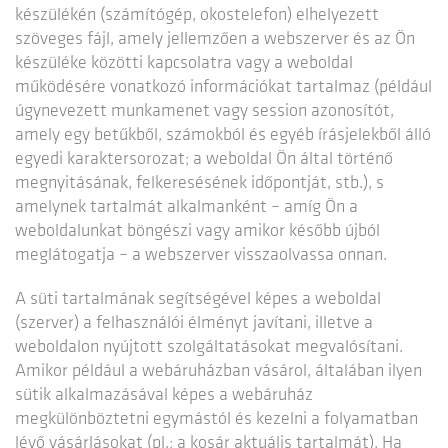
készülékén (számítógép, okostelefon) elhelyezett
szöveges fájl, amely jellemzően a webszerver és az Ön
készüléke közötti kapcsolatra vagy a weboldal
működésére vonatkozó információkat tartalmaz (például
úgynevezett munkamenet vagy session azonosítót,
amely egy betűkből, számokból és egyéb írásjelekből álló
egyedi karaktersorozat; a weboldal Ön által történő
megnyitásának, felkeresésének időpontját, stb.), s
amelynek tartalmát alkalmanként – amíg Ön a
weboldalunkat böngészi vagy amikor később újból
meglátogatja – a webszerver visszaolvassa onnan.
A süti tartalmának segítségével képes a weboldal
(szerver) a felhasználói élményt javítani, illetve a
weboldalon nyújtott szolgáltatásokat megvalósítani.
Amikor például a webáruházban vásárol, általában ilyen
sütik alkalmazásával képes a webáruház
megkülönböztetni egymástól és kezelni a folyamatban
lévő vásárlásokat (pl.: a kosár aktuális tartalmát). Ha