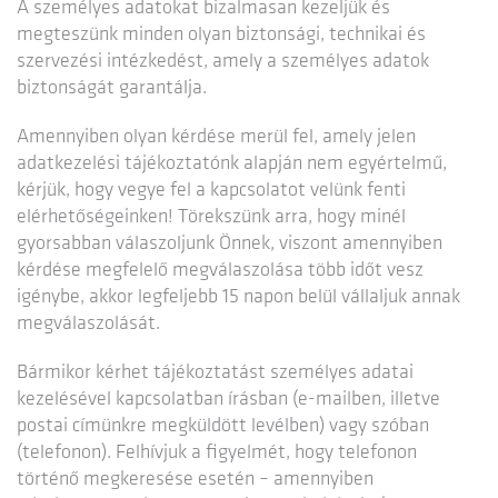
A személyes adatokat bizalmasan kezeljük és
megteszünk minden olyan biztonsági, technikai és
szervezési intézkedést, amely a személyes adatok
biztonságát garantálja.
Amennyiben olyan kérdése merül fel, amely jelen
adatkezelési tájékoztatónk alapján nem egyértelmű,
kérjük, hogy vegye fel a kapcsolatot velünk fenti
elérhetőségeinken! Törekszünk arra, hogy minél
gyorsabban válaszoljunk Önnek, viszont amennyiben
kérdése megfelelő megválaszolása több időt vesz
igénybe, akkor legfeljebb 15 napon belül vállaljuk annak
megválaszolását.
Bármikor kérhet tájékoztatást személyes adatai
kezelésével kapcsolatban írásban (e-mailben, illetve
postai címünkre megküldött levélben) vagy szóban
(telefonon). Felhívjuk a figyelmét, hogy telefonon
történő megkeresése esetén – amennyiben