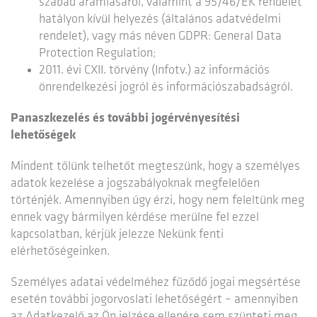
szabad áramlásáról, valamint a 95/46/EK rendelet
hatályon kívül helyezés (általános adatvédelmi
rendelet), vagy más néven GDPR: General Data
Protection Regulation;
2011. évi CXII. törvény (Infotv.) az információs
önrendelkezési jogról és információszabadságról.
Panaszkezelés és további jogérvényesítési
lehetőségek
Mindent tőlünk telhetőt megteszünk, hogy a személyes
adatok kezelése a jogszabályoknak megfelelően
történjék. Amennyiben úgy érzi, hogy nem feleltünk meg
ennek vagy bármilyen kérdése merülne fel ezzel
kapcsolatban, kérjük jelezze Nekünk fenti
elérhetőségeinken.
Személyes adatai védelméhez fűződő jogai megsértése
esetén további jogorvoslati lehetőségért – amennyiben
az Adatkezelő az Ön jelzése ellenére sem szünteti meg