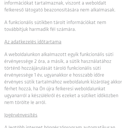
információkat tartalmaznak, viszont a weboldalt
felkereső látogató beazonosítására nem alkalmasak.
A funkcionális sütikben tárolt információkat nem
továbbítjuk harmadik fél számára.
Az adatkezelés időtartama
A weboldalunkon alkalmazott egyik funkcionális süti
érvényessége 2 óra, a másik, a sütik használatához
történő hozzájárulását tároló funkcionális süti
érvényessége 1 év, ugyanakkor e hosszabb időre
érvényes sütik tartalmához weboldalunk kizárólag akkor
férhet hozzá, ha Ön újra felkeresi weboldalunkat
ugyanarról a készülékről és ezeket a sütiket időközben
nem törölte le arról.
Jogérvényesítés
A legtöbb internet böngészőprogram automatikusan