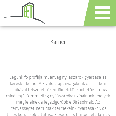
Karrier
Cégünk fő profilja műanyag nyílászárók gyártása és
kereskedelme. A kiváló alapanyagoknak és modern
technikával felszerelt üzemüknek köszönhetően magas
minőségű Kömmerling nyílászárókat kínálnunk, melyek
megfelelnek a legszigorúbb előírásoknak. Az
igényességet nem csak termékeink gyártásakor, de
teljes körű szolgáltatásaik esetén is fontos feladatnak