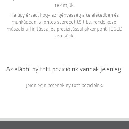
tekintjük.
Ha úgy érzed, hogy az igényesség a te életedben és
munkádban is fontos szerepet tölt be, rendelkezel
műszaki affinitással és precizitással akkor pont TÉGED
keresünk.
Az alábbi nyitott pozícióink vannak jelenleg:
Jelenleg nincsenek nyitott pozícióink.