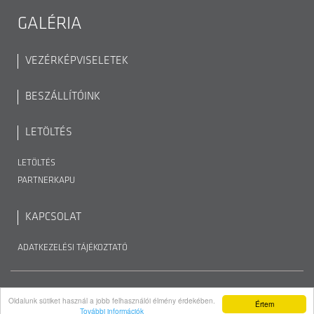
GALÉRIA
VEZÉRKÉPVISELETEK
BESZÁLLÍTÓINK
LETÖLTÉS
LETÖLTÉS
PARTNERKAPU
KAPCSOLAT
ADATKEZELÉSI TÁJÉKOZTATÓ
Top Türen Kft. © 2026 Minden jog fenntartva
Oldalunk sütiket használ a jobb felhasználói élmény érdekében.
Értem
További információk