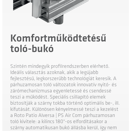
Komfortműködtetésű
toló-bukó
Szintén mindegyik profilrendszerben elérhető.
Ideális választás azoknak, akik a legújabb
fejlesztésű, legkorszerűbb technológiát keresik. A
párhuzamosan toló változatok innovatív nyitó- és
zárómechanizmusa egyenletessé és csendessé
teszi a működést. Speciális csillapító elemek
biztosítják a szárny tokba történő optimális be-, ill.
kifutását. Különösen kényelmessé teszi a kezelést
a Roto Patio Alversa | PS Air Com párhuzamosan
toló kivitele: a kilincs 180°-os elfordításakor a
szárny automatikusan bukó állásba kerül, így nem