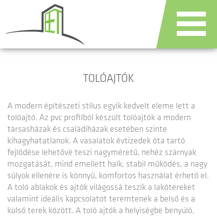
TOLÓAJTÓK
A modern építészeti stílus egyik kedvelt eleme lett a
tolóajtó. Az pvc profilból készült tolóajtók a modern
társasházak és családiházak esetében szinte
kihagyhatatlanok. A vasalatok évtizedek óta tartó
fejlődése lehetővé teszi nagyméretű, nehéz szárnyak
mozgatását, mind emellett halk, stabil működés, a nagy
súlyok ellenére is könnyű, komfortos használat érhető el.
A toló ablakok és ajtók világossá teszik a lakótereket
valamint ideális kapcsolatot teremtenek a belső és a
külső terek között. A toló ajtók a helyiségbe benyúló,