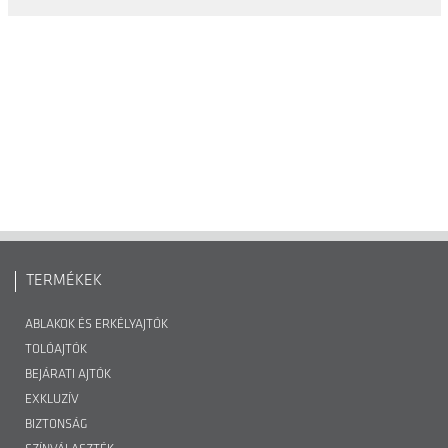
TERMÉKEK
ABLAKOK ÉS ERKÉLYAJTÓK
TOLÓAJTÓK
BEJÁRATI AJTÓK
EXKLUZÍV
BIZTONSÁG