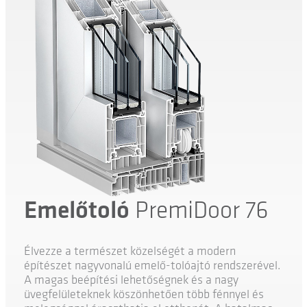
Emelőtoló
PremiDoor 76
Élvezze a természet közelségét a modern
építészet nagyvonalú emelő-tolóajtó rendszerével.
A magas beépítési lehetőségnek és a nagy
üvegfelületeknek köszönhetően több fénnyel és