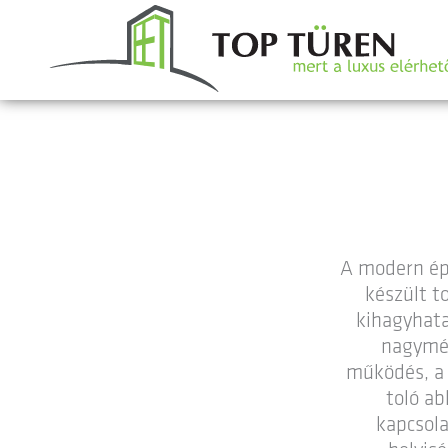
A modern épít
készült t
kihagyhata
nagymér
működés, a 
toló ab
kapcsola