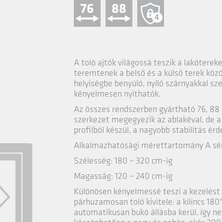
76
88
4
A toló ajtók világossá teszik a lakóterek
teremtenek a belső és a külső terek közöt
helyiségbe benyúló, nyíló szárnyakkal s
kényelmesen nyithatók.
Az összes rendszerben gyártható 76, 88
szerkezet megegyezik az ablakéval, de a
profilból készül, a nagyobb stabilitás ér
Alkalmazhatósági mérettartomány A sém
Szélesség: 180 – 320 cm-ig
Magasság: 120 – 240 cm-ig
Különösen kényelmessé teszi a kezelést 
párhuzamosan toló kivitele: a kilincs 180
automatikusan bukó állásba kerül, így n