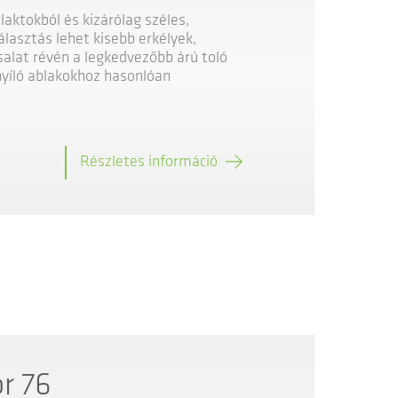
laktokból és kizárólag széles,
választás lehet kisebb erkélyek,
alat révén a legkedvezőbb árú toló
yíló ablakokhoz hasonlóan
Részletes információ
r 76