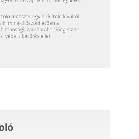
kg-os teraszajtók is fáradság nélkül
ló rendszer egyik kivitele kívülről
zik, minek köszönhetően a
A biztonsági záródarabok kiegészítő
is védett betörés ellen.
oló