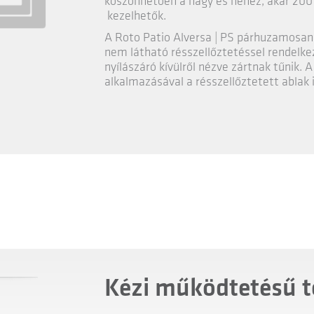
köszönhetően a nagy és nehéz, akár 200 
kezelhetők.
A Roto Patio Alversa | PS párhuzamosan to
nem látható résszellőztetéssel rendelke
nyílászáró kívülről nézve zártnak tűnik. 
alkalmazásával a résszellőztetett ablak 
Kézi működtetésű t