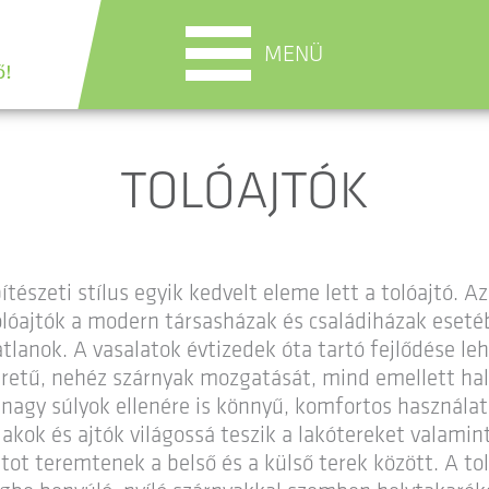
MENÜ
TOLÓAJTÓK
észeti stílus egyik kedvelt eleme lett a tolóajtó. Az
olóajtók a modern társasházak és családiházak eseté
tlanok. A vasalatok évtizedek óta tartó fejlődése leh
etű, nehéz szárnyak mozgatását, mind emellett halk
nagy súlyok ellenére is könnyű, komfortos használat 
lakok és ajtók világossá teszik a lakótereket valamint
tot teremtenek a belső és a külső terek között. A tol