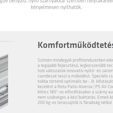
égbe benyúló, nyíló szárnyakkal szemben helytakarék
kényelmesen nyithatók.
Komfortműködtetés
Szintén mindegyik profilrendszerben elér
a legújabb fejlesztésű, legkorszerűbb t
toló változatok innovatív nyitó- és zár
csendessé teszi a működést. Speciális csi
tokba történő optimális be-, ill. kifutás
kezelést a Roto Patio Alversa | PS Air C
kilincs 180°-os elfordításakor a szárny a
nem szükséges a kézi buktatás. Ennek k
200 kg-os teraszajtók is fáradság nélkül