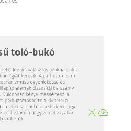
osak és
ű toló-bukó
hető. Ideális választás azoknak, akik
echnológiát keresik. A párhuzamosan
ómechanizmusa egyenletessé és
llapító elemek biztosítják a szárny
át. Különösen kényelmessé teszi a
om párhuzamosan toló kivitele: a
utomatikusan bukó állásba kerül, így
öszönhetően a nagy és nehéz, akár
 kezelhetők.