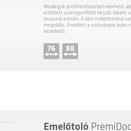
Mindegyik profilrendszerben elérhető, ab
erősített szárnyprofilból készül. Ideális 
teraszok esetén. A kézi működtetésű vas
megoldás. Emellett a szokványos bukó-n
kezelhető.
76
88
Emelőtoló
PremiDoo