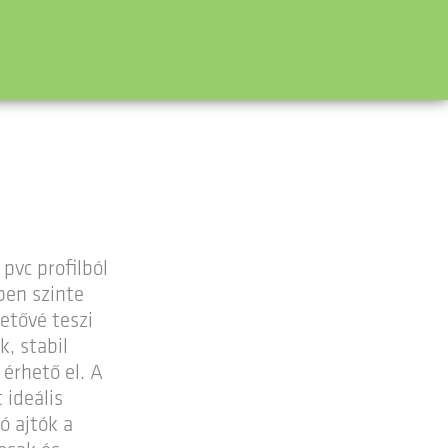
 pvc profilból
ben szinte
etővé teszi
, stabil
érhető el. A
 ideális
ó ajtók a