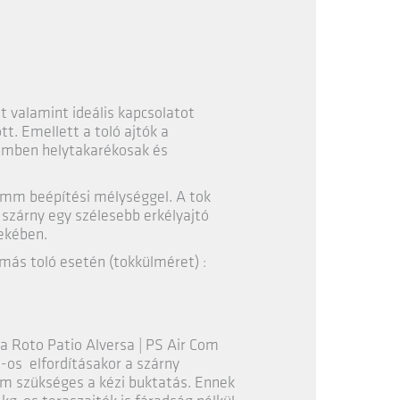
et valamint ideális kapcsolatot
t. Emellett a toló ajtók a
zemben helytakarékosak és
 mm beépítési mélységgel. A tok
 szárny egy szélesebb erkélyajtó
dekében.
ás toló esetén (tokkülméret) :
a Roto Patio Alversa | PS Air Com
°-os elfordításakor a szárny
em szükséges a kézi buktatás. Ennek