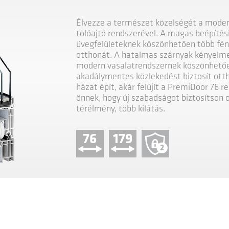
Élvezze a természet közelségét a moder
tolóajtó rendszerével. A magas beépítés
üvegfelületeknek köszönhetően több fén
otthonát. A hatalmas szárnyak kényelm
modern vasalatrendszernek köszönhetőe
akadálymentes közlekedést biztosít otth
házat épít, akár felújít a PremiDoor 76 
önnek, hogy új szabadságot biztosítson 
térélmény, több kilátás.
76
179
2