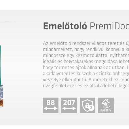
Emelőtoló
PremiDoo
Az emelőtoló rendszer világos teret és ú
mindamellett, hogy rendkívül könnyű a k
mindössze egy kézmozdulattal nyithatóa
ideális és helytakarékos megoldása lehet
hogy termetes ajtók állnának az útban. E
akadálymentes küszöb a szintkülönbséget
veszélye elkerülhető. A méretekhez képe
üvegfelületeket és ez által a lehető leg
88
207
2
PASSZÍV