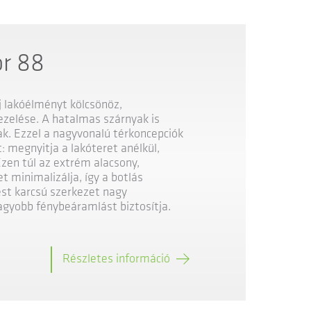
r 88
j lakóélményt kölcsönöz,
ezelése. A hatalmas szárnyak is
k. Ezzel a nagyvonalú térkoncepciók
: megnyitja a lakóteret anélkül,
zen túl az extrém alacsony,
 minimalizálja, így a botlás
st karcsú szerkezet nagy
nagyobb fénybeáramlást biztosítja.
Részletes információ